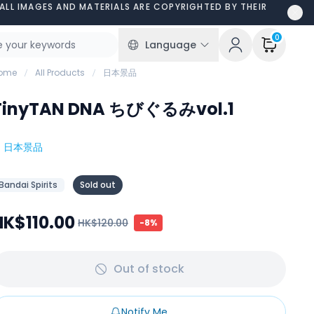
ALL IMAGES AND MATERIALS ARE COPYRIGHTED BY THEIR
0
Language
ome
All Products
日本景品
TinyTAN DNA ちびぐるみvol.1
#
日本景品
Bandai Spirits
Sold out
HK$110.00
HK$120.00
-
8
%
Out of stock
Notify Me