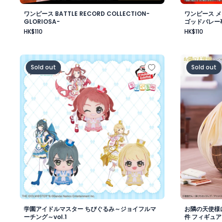
ワンピース BATTLE RECORD COLLECTION-
ワンピース 
GLORIOSA-
ゴッドバレー
HK$110
HK$110
学園アイドルマスター ちびぐるみ～ジョイフルマーチング～
お隣の天使
Sold out
Sold out
学園アイドルマスター ちびぐるみ～ジョイフルマ
お隣の天使様
ーチング～vol.1
件 フィギュア