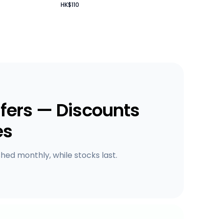
HK$110
fers — Discounts
es
shed monthly, while stocks last.