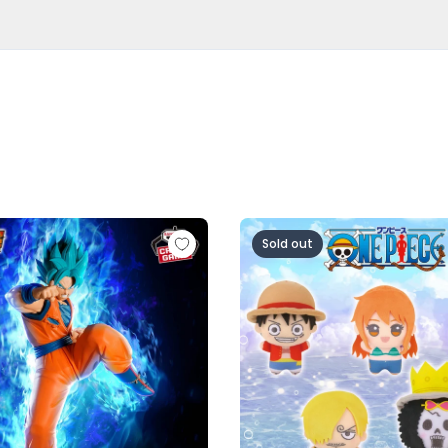
超サイヤ人ロゼ-（VS孫悟空)
ル超 MATCH MAKERS 孫悟空（VSゴクウブラック-超サイヤ
ワンピース ちびぐるみ～麦わら
Sold out