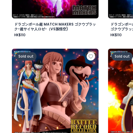
ドラゴンボール超 MATCH MAKERS ゴクウブラッ
ドラゴンボール
ク-超サイヤ人ロゼ-（VS孫悟空)
ゴクウブラッ
HK$110
HK$110
ワンピース BATTLE RECORD COLLECTION-GLORIOSA
ワンピース
Sold out
Sold out