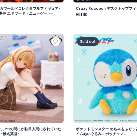
メガワールドコレクタブルフィギュア-
Crazy Raccoon デスクトップフィ
事件 エドワード・ニューゲート-
HK$110
vol.1
様にいつの間にか駄目人間にされていた件 フィギュア -椎名真
ポケットモンスター めちゃ
Sold out
にいつの間にか駄目人間にされていた
ポケットモンスター めちゃもふぐっ
 -椎名真昼-
イムぬいぐるみ～ポッチャマ～