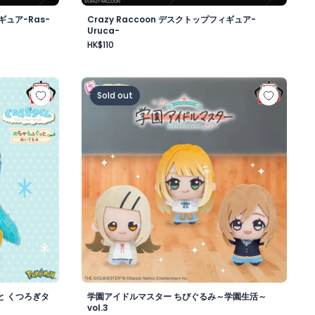
ギュア-Ras-
Crazy Raccoon デスクトップフィギュア-
Uruca-
HK$110
昼-
もふぐっと くつろぎタイムぬいぐるみ～ポッチャマ～
学園アイドルマスター ちびぐるみ～学園生活～v
Sold out
と くつろぎタ
学園アイドルマスター ちびぐるみ～学園生活～
vol.3