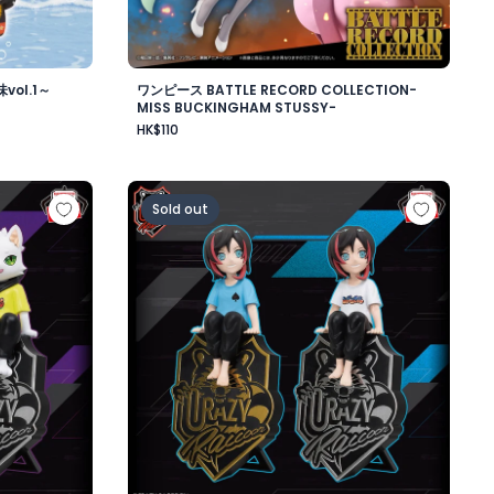
ol.1～
ワンピース BATTLE RECORD COLLECTION-
MISS BUCKINGHAM STUSSY-
HK$110
ワード・ニューゲート-
ップフィギュア-Ras-
Crazy Raccoon デスクトップフィギュア-Uru
Sold out