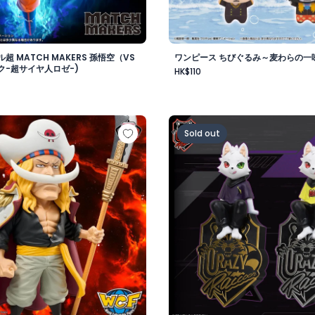
超 MATCH MAKERS 孫悟空（VS
ワンピース ちびぐるみ～麦わらの一味v
ク-超サイヤ人ロゼ-)
HK$110
-
 メガワールドコレクタブルフィギュア-ゴッドバレー事件 エド
Crazy Raccoon デスクト
Sold out