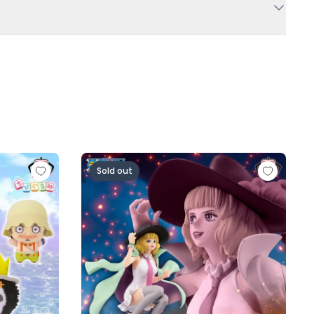
人ロゼ-)
の一味vol.1～
ワンピース BATTLE RECORD COLLECTION-MI
Sold out