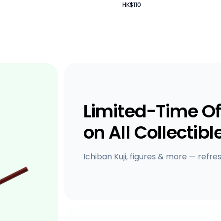
HK$110
Limited-Time Of
on All Collectibl
Ichiban Kuji, figures & more — refre