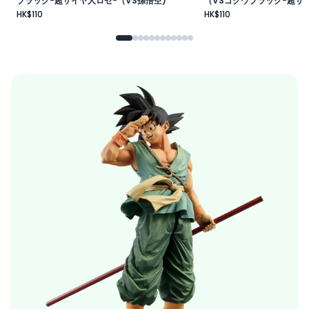
ブラック-超サイヤ人ロゼ-（VS孫悟空)
（VSゴクウブラック-超サイ
HK$110
HK$110