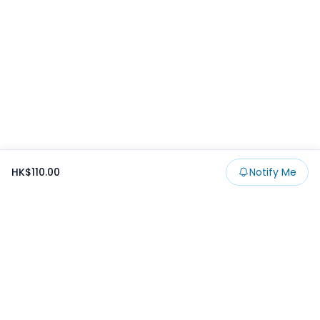
HK$110.00
Notify Me
Footer
Products
Collections
SALE
Prize
一番くじ
Claw