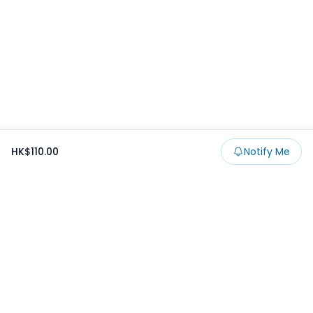
HK$110.00
Notify Me
Footer
Products
Collections
SALE
Prize
一番くじ
Claw