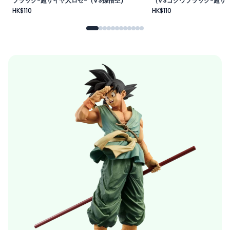
ブラック-超サイヤ人ロゼ-（VS孫悟空)
（VSゴクウブラック-超サイ
HK$110
HK$110