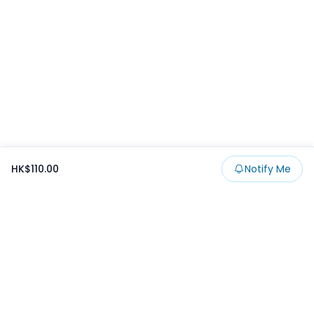
HK$110.00
Notify Me
Footer
Products
Collections
SALE
Prize
一番くじ
Claw