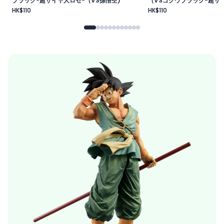
ブラック-超サイヤ人ロゼ-（VS孫悟空)
（VSゴクウブラック-超サイ
HK$110
HK$110