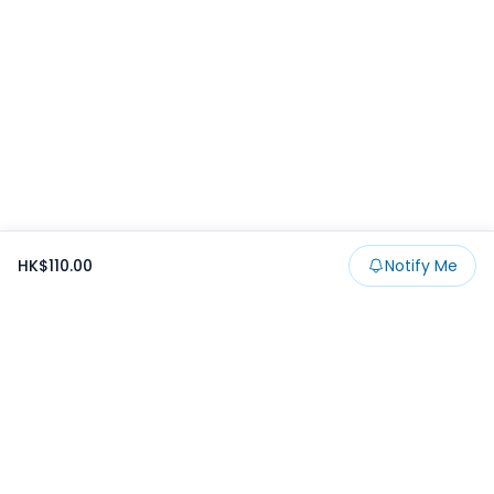
HK$110.00
Notify Me
Footer
Products
Collections
SALE
Prize
一番くじ
Claw