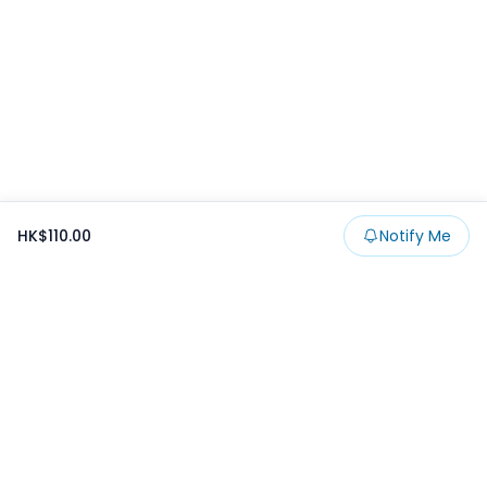
HK$110.00
Notify Me
Footer
Products
Collections
SALE
Prize
一番くじ
Claw