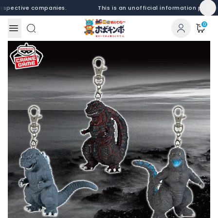
Skip to content
pective companies.
This is an unofficial information platform
0