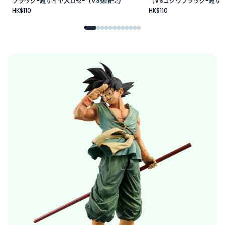
ブラック-超サイヤ人ロゼ-（VS孫悟空)
（VSゴクウブラック-超サイ
HK$110
HK$110