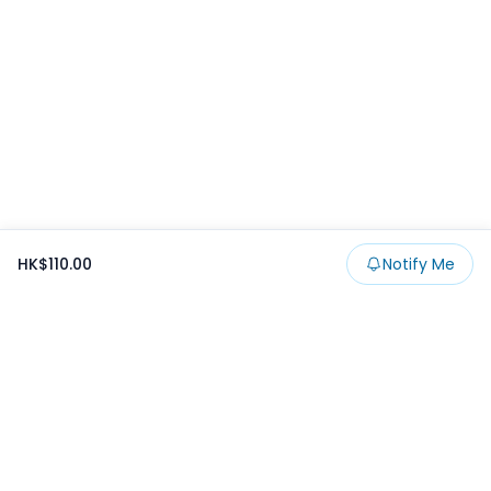
HK$110.00
Notify Me
Footer
Products
Collections
SALE
Prize
一番くじ
Claw