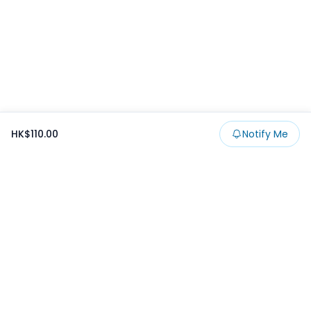
HK$110.00
Notify Me
Footer
Products
Collections
SALE
Prize
一番くじ
Claw
Blog