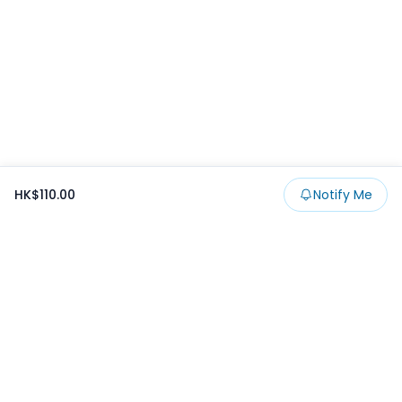
HK$110.00
Notify Me
Footer
Products
Collections
SALE
Prize
一番くじ
Claw