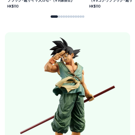
ブラック-超サイヤ人ロゼ-（VS孫悟空)
（VSゴクウブラック-超サイ
HK$110
HK$110