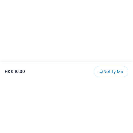
HK$110.00
Notify Me
Footer
Products
Collections
SALE
Prize
一番くじ
Claw