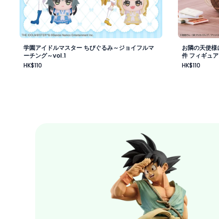
学園アイドルマスター ちびぐるみ～ジョイフルマ
お隣の天使様
ーチング～vol.1
件 フィギュア
HK$110
HK$110