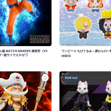
超 MATCH MAKERS 孫悟空（VS
ワンピース ちびぐるみ～麦わらの一味v
ク-超サイヤ人ロゼ-)
HK$110
-
 メガワールドコレクタブルフィギュア-ゴッドバレー事件 エド
Crazy Raccoon デスクト
Sold out