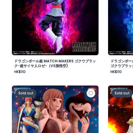
ドラゴンボール超 MATCH MAKERS ゴクウブラッ
ドラゴンボール
ク-超サイヤ人ロゼ-（VS孫悟空)
ゴクウブラッ
HK$110
HK$110
ワンピース BATTLE RECORD COLLECTION-GLORIOSA
ワンピース
Sold out
Sold out