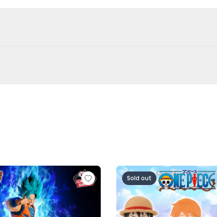
超サイヤ人ロゼ-（VS孫悟空)
ル超 MATCH MAKERS 孫悟空（VSゴクウブラック-超サイヤ
ワンピース ちびぐるみ～麦わら
Sold out