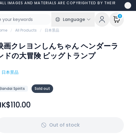
ALL IMAGES AND MATERIALS ARE COPYRIGHTED BY THEIR
0
Language
ome
All Products
日本景品
映画クレヨンしんちゃん ヘンダーラ
ンドの大冒険 ビッグトランプ
#
日本景品
Bandai Spirits
Sold out
HK$110.00
Out of stock