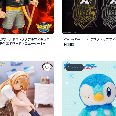
メガワールドコレクタブルフィギュア-
Crazy Raccoon デスクトップフィ
事件 エドワード・ニューゲート-
HK$110
vol.1
様にいつの間にか駄目人間にされていた件 フィギュア -椎名真
ポケットモンスター めちゃ
Sold out