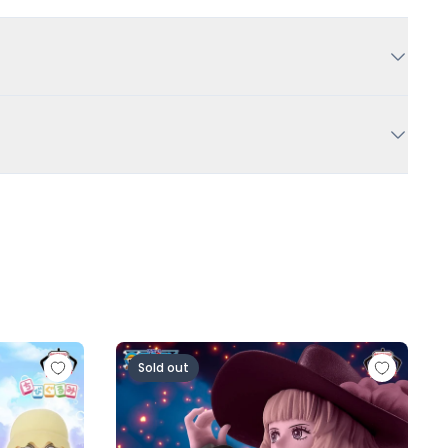
人ロゼ-)
の一味vol.1～
ワンピース BATTLE RECORD COLLECTION-MI
Sold out