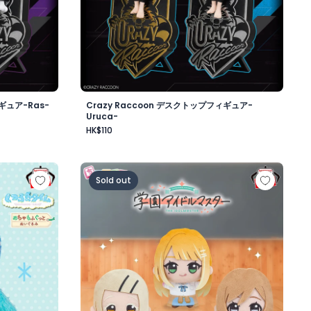
ギュア-Ras-
Crazy Raccoon デスクトップフィギュア-
Uruca-
HK$110
昼-
もふぐっと くつろぎタイムぬいぐるみ～ポッチャマ～
学園アイドルマスター ちびぐるみ～学園生活～v
Sold out