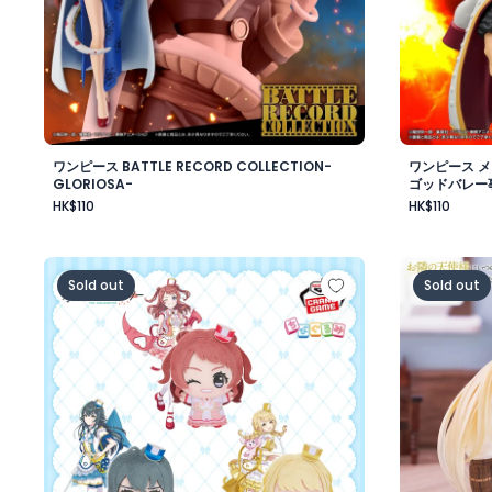
ワンピース BATTLE RECORD COLLECTION-
ワンピース 
GLORIOSA-
ゴッドバレー
HK$110
HK$110
学園アイドルマスター ちびぐるみ～ジョイフルマーチング～
お隣の天使
Sold out
Sold out