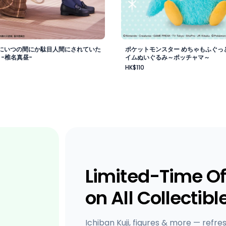
にいつの間にか駄目人間にされていた
ポケットモンスター めちゃもふぐっ
 -椎名真昼-
イムぬいぐるみ～ポッチャマ～
HK$110
Limited-Time Of
on All Collectibl
Ichiban Kuji, figures & more — refre