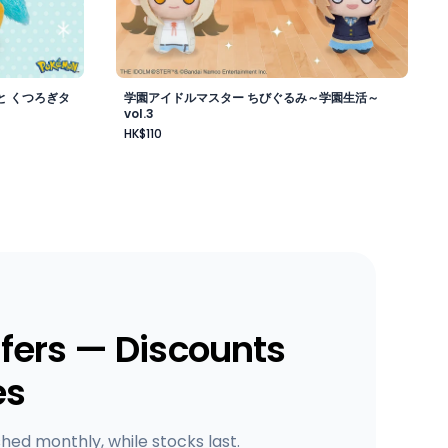
と くつろぎタ
学園アイドルマスター ちびぐるみ～学園生活～
vol.3
HK$110
fers — Discounts
es
shed monthly, while stocks last.