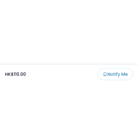
HK$110.00
Notify Me
Footer
Products
Collections
SALE
Prize
一番くじ
Claw