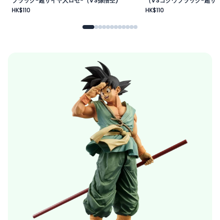
ブラック-超サイヤ人ロゼ-（VS孫悟空)
（VSゴクウブラック-超サイ
HK$110
HK$110