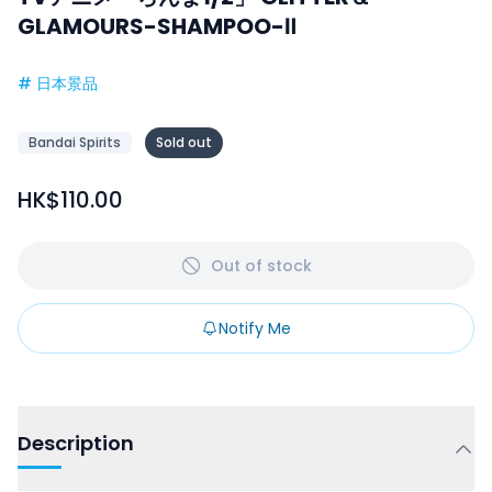
GLAMOURS-SHAMPOO-Ⅱ
#
日本景品
Bandai Spirits
Sold out
HK$110.00
Out of stock
Notify Me
Description