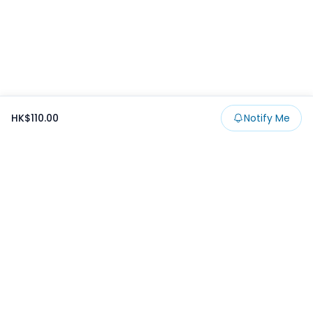
HK$110.00
Notify Me
Footer
Products
Collections
SALE
Prize
一番くじ
Claw
Blog