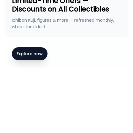
Limited-Time Offers —
Discounts on All Collectibles
Ichiban Kuji, figures & more — refreshed monthly,
while stocks last.
Explore now