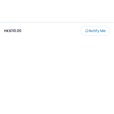
HK$110.00
Notify Me
Footer
Products
Collections
SALE
Prize
一番くじ
Claw
Blog
開發者文章