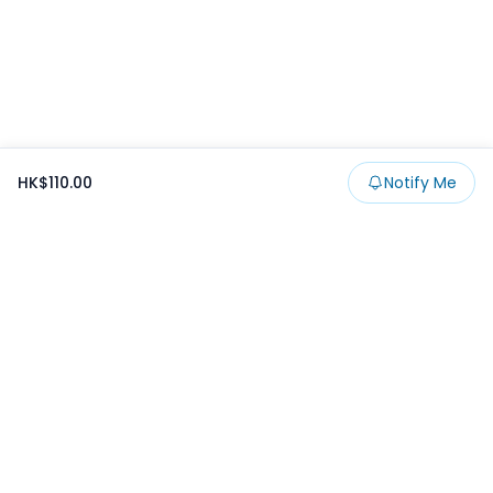
HK$110.00
Notify Me
Footer
Products
Collections
SALE
Prize
一番くじ
Claw
Blog