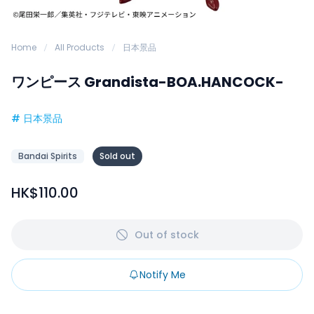
Home
All Products
日本景品
ワンピース Grandista-BOA.HANCOCK-
#
日本景品
Bandai Spirits
Sold out
HK$110.00
Out of stock
Notify Me