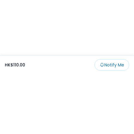
HK$110.00
Notify Me
Footer
Products
Collections
SALE
Prize
一番くじ
Claw