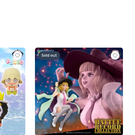
人ロゼ-)
の一味vol.1～
ワンピース BATTLE RECORD COLLECTION-MI
Sold out