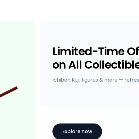
Limited-Time Of
on All Collectibl
Ichiban Kuji, figures & more — refre
Explore now