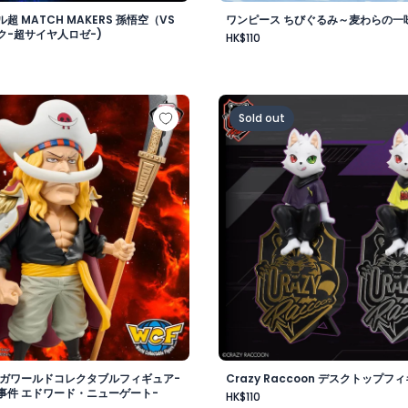
超 MATCH MAKERS 孫悟空（VS
ワンピース ちびぐるみ～麦わらの一味v
ク-超サイヤ人ロゼ-)
HK$110
-
 メガワールドコレクタブルフィギュア-ゴッドバレー事件 エド
Crazy Raccoon デスクト
Sold out
メガワールドコレクタブルフィギュア-
Crazy Raccoon デスクトップフィ
事件 エドワード・ニューゲート-
HK$110