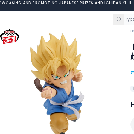
OWCASING AND PROMOTING JAPANESE PRIZES AND ICHIBAN KUJI. 
H