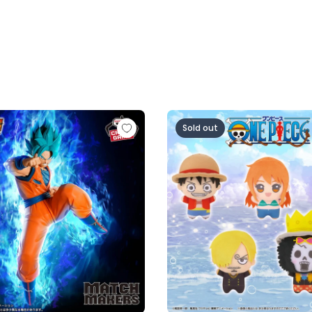
超サイヤ人ロゼ-（VS孫悟空)
ル超 MATCH MAKERS 孫悟空（VSゴクウブラック-超サイヤ
ワンピース ちびぐるみ～麦わら
Sold out