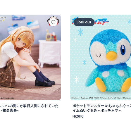
vol.1
様にいつの間にか駄目人間にされていた件 フィギュア -椎名真
ポケットモンスター めちゃ
Sold out
にいつの間にか駄目人間にされていた
ポケットモンスター めちゃもふぐっ
 -椎名真昼-
イムぬいぐるみ～ポッチャマ～
HK$110