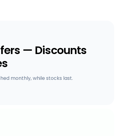
fers — Discounts
es
shed monthly, while stocks last.