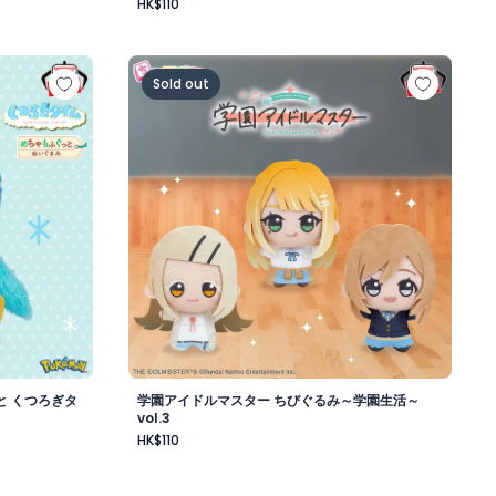
HK$110
昼-
もふぐっと くつろぎタイムぬいぐるみ～ポッチャマ～
学園アイドルマスター ちびぐるみ～学園生活～v
Sold out
と くつろぎタ
学園アイドルマスター ちびぐるみ～学園生活～
vol.3
HK$110