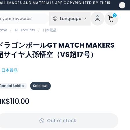
ALL IMAGES AND MATERIALS ARE COPYRIGHTED BY THEIR
0
Language
ome
All Products
日本景品
ドラゴンボールGT MATCH MAKERS
超サイヤ人孫悟空（VS超17号）
#
日本景品
Bandai Spirits
Sold out
HK$110.00
Out of stock