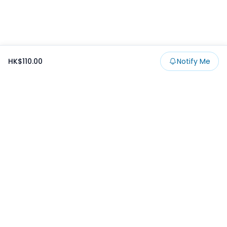
HK$110.00
Notify Me
Footer
Products
Collections
SALE
Prize
一番くじ
Claw
Blog
開發者文章