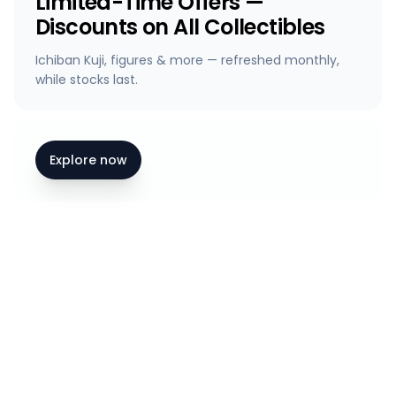
Limited-Time Offers —
Discounts on All Collectibles
Ichiban Kuji, figures & more — refreshed monthly,
while stocks last.
Explore now