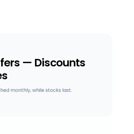
fers — Discounts
es
shed monthly, while stocks last.