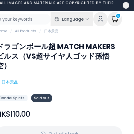
ALL IMAGES AND MATERIALS ARE COPYRIGHTED BY THEIR
0
Language
ome
All Products
日本景品
ドラゴンボール超 MATCH MAKERS
ビルス（VS超サイヤ人ゴッド孫悟
空）
#
日本景品
Bandai Spirits
Sold out
HK$110.00
Out of stock