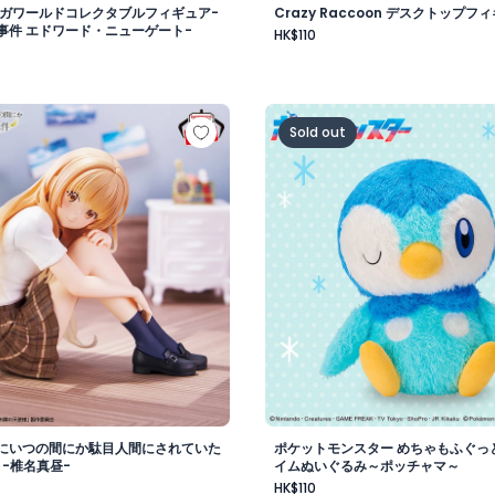
メガワールドコレクタブルフィギュア-
Crazy Raccoon デスクトップフィ
事件 エドワード・ニューゲート-
HK$110
vol.1
様にいつの間にか駄目人間にされていた件 フィギュア -椎名真
ポケットモンスター めちゃ
Sold out
にいつの間にか駄目人間にされていた
ポケットモンスター めちゃもふぐっ
 -椎名真昼-
イムぬいぐるみ～ポッチャマ～
HK$110