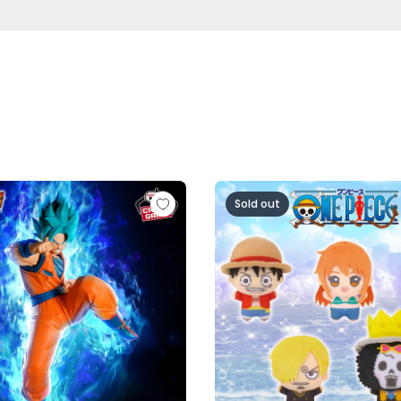
超サイヤ人ロゼ-（VS孫悟空)
ル超 MATCH MAKERS 孫悟空（VSゴクウブラック-超サイヤ
ワンピース ちびぐるみ～麦わら
Sold out