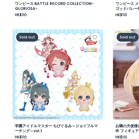
ワンピース BATTLE RECORD COLLECTION-
ワンピース 
GLORIOSA-
ゴッドバレー
HK$110
HK$110
学園アイドルマスター ちびぐるみ～ジョイフルマーチング～
お隣の天使
Sold out
Sold out
学園アイドルマスター ちびぐるみ～ジョイフルマ
お隣の天使様
ーチング～vol.1
件 フィギュア
HK$110
HK$110