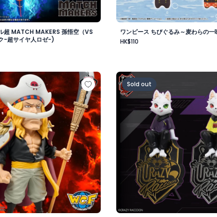
超 MATCH MAKERS 孫悟空（VS
ワンピース ちびぐるみ～麦わらの一味v
ク-超サイヤ人ロゼ-)
HK$110
-
 メガワールドコレクタブルフィギュア-ゴッドバレー事件 エド
Crazy Raccoon デスクト
Sold out