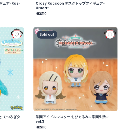
ギュア-Ras-
Crazy Raccoon デスクトップフィギュア-
Uruca-
HK$110
昼-
もふぐっと くつろぎタイムぬいぐるみ～ポッチャマ～
学園アイドルマスター ちびぐるみ～学園生活～v
Sold out
と くつろぎタ
学園アイドルマスター ちびぐるみ～学園生活～
vol.3
HK$110