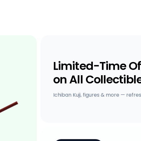
Limited-Time Of
on All Collectibl
Ichiban Kuji, figures & more — refre