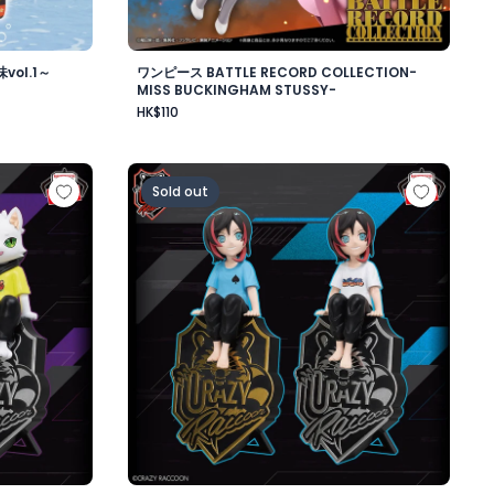
ol.1～
ワンピース BATTLE RECORD COLLECTION-
MISS BUCKINGHAM STUSSY-
HK$110
ワード・ニューゲート-
ップフィギュア-Ras-
Crazy Raccoon デスクトップフィギュア-Uru
Sold out