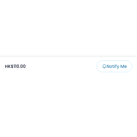
HK$110.00
Notify Me
Footer
Products
Collections
SALE
Prize
一番くじ
Claw