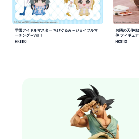
学園アイドルマスター ちびぐるみ～ジョイフルマ
お隣の天使様
ーチング～vol.1
件 フィギュア
HK$110
HK$110