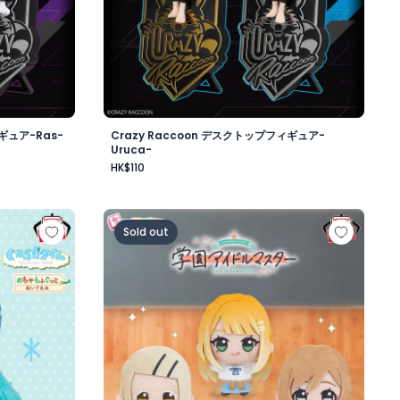
ギュア-Ras-
Crazy Raccoon デスクトップフィギュア-
Uruca-
HK$110
昼-
もふぐっと くつろぎタイムぬいぐるみ～ポッチャマ～
学園アイドルマスター ちびぐるみ～学園生活～v
Sold out