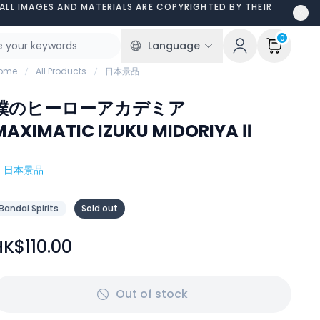
ALL IMAGES AND MATERIALS ARE COPYRIGHTED BY THEIR
0
Language
ome
All Products
日本景品
僕のヒーローアカデミア
MAXIMATIC IZUKU MIDORIYA Ⅱ
#
日本景品
Bandai Spirits
Sold out
HK$110.00
Out of stock