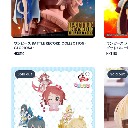
ワンピース BATTLE RECORD COLLECTION-
ワンピース 
GLORIOSA-
ゴッドバレー
HK$110
HK$110
学園アイドルマスター ちびぐるみ～ジョイフルマーチング～
お隣の天使
Sold out
Sold out