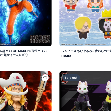
超 MATCH MAKERS 孫悟空（VS
ワンピース ちびぐるみ～麦わらの一味v
ク-超サイヤ人ロゼ-)
HK$110
-
 メガワールドコレクタブルフィギュア-ゴッドバレー事件 エド
Crazy Raccoon デスクト
Sold out