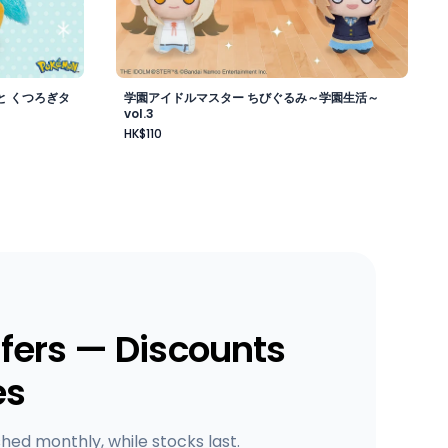
と くつろぎタ
学園アイドルマスター ちびぐるみ～学園生活～
vol.3
HK$110
fers — Discounts
es
shed monthly, while stocks last.