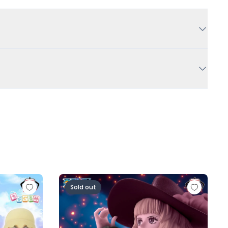
人ロゼ-)
の一味vol.1～
ワンピース BATTLE RECORD COLLECTION-MI
Sold out