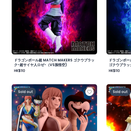
ドラゴンボール超 MATCH MAKERS ゴクウブラッ
ドラゴンボール
ク-超サイヤ人ロゼ-（VS孫悟空)
ゴクウブラッ
HK$110
HK$110
ワンピース BATTLE RECORD COLLECTION-GLORIOSA
ワンピース
Sold out
Sold out