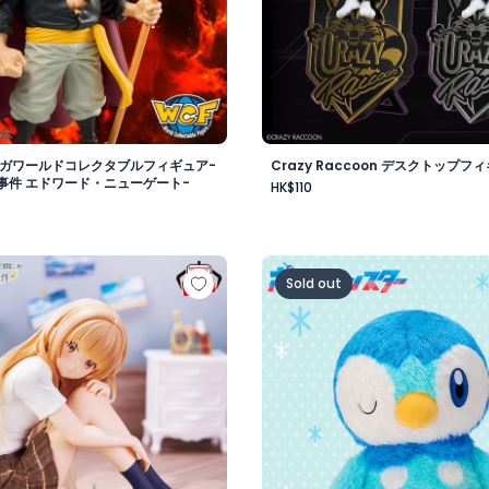
メガワールドコレクタブルフィギュア-
Crazy Raccoon デスクトップフィ
事件 エドワード・ニューゲート-
HK$110
vol.1
様にいつの間にか駄目人間にされていた件 フィギュア -椎名真
ポケットモンスター めちゃ
Sold out