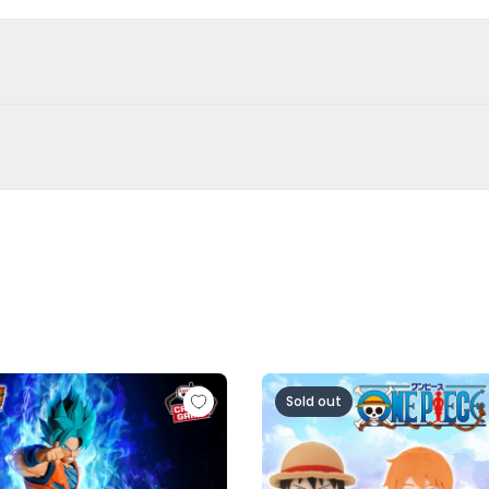
超サイヤ人ロゼ-（VS孫悟空)
ル超 MATCH MAKERS 孫悟空（VSゴクウブラック-超サイヤ
ワンピース ちびぐるみ～麦わら
Sold out