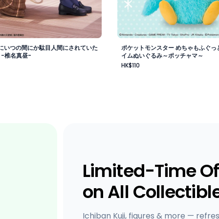
にいつの間にか駄目人間にされていた
ポケットモンスター めちゃもふぐっ
 -椎名真昼-
イムぬいぐるみ～ポッチャマ～
HK$110
Limited-Time Of
on All Collectibl
Ichiban Kuji, figures & more — refre