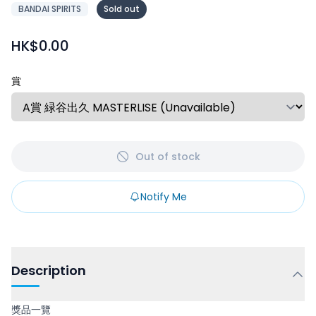
BANDAI SPIRITS
Sold out
HK$0.00
賞
Out of stock
Notify Me
Description
獎品一覽