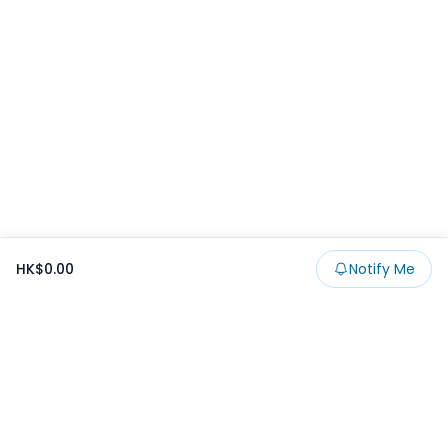
HK$0.00
Notify Me
Footer
Products
Collections
SALE
Prize
一番くじ