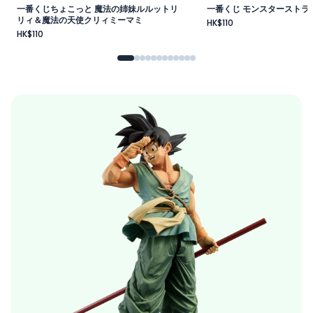
一番くじちょこっと 魔法の姉妹ルルットリ
一番くじ モンスターストライ
リィ＆魔法の天使クリィミーマミ
HK$110
HK$110