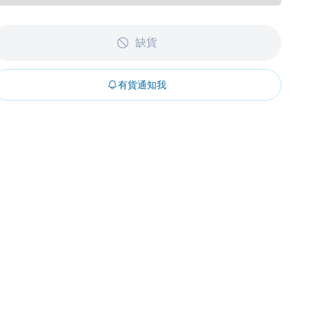
缺貨
有貨通知我