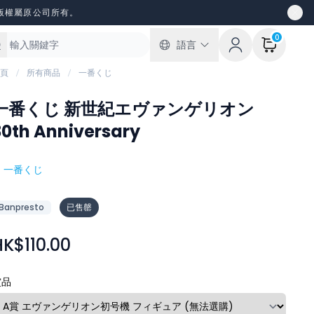
版權屬原公司所有。
0
語言
頁
所有商品
一番くじ
一番くじ 新世紀エヴァンゲリオン
30th Anniversary
#
一番くじ
Banpresto
已售罄
HK$110.00
賞品