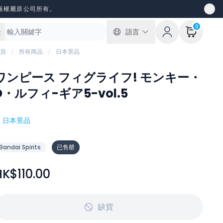
版權屬原公司所有。
0
語言
頁
所有商品
日本景品
ワンピース フィグライフ! モンキー・
D・ルフィ-ギア5-vol.5
#
日本景品
Bandai Spirits
已售罄
HK$110.00
缺貨