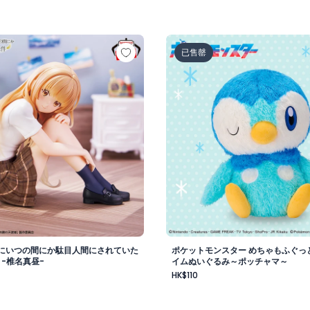
vol.1
様にいつの間にか駄目人間にされていた件 フィギュア -椎名真
ポケットモンスター めちゃ
已售罄
にいつの間にか駄目人間にされていた
ポケットモンスター めちゃもふぐっ
 -椎名真昼-
イムぬいぐるみ～ポッチャマ～
HK$110