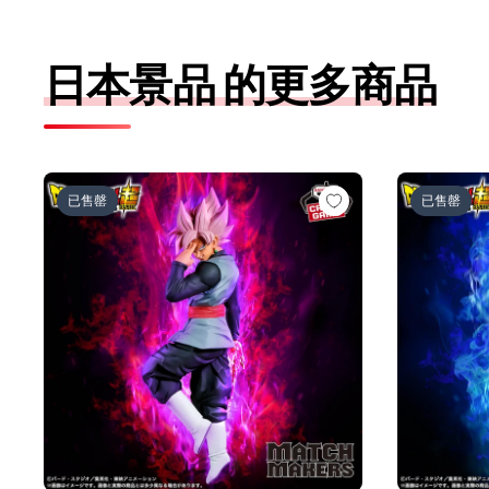
日本景品 的更多商品
ドラゴンボール超 MATCH MAKERS ゴクウブラック-
ドラゴンボー
已售罄
已售罄