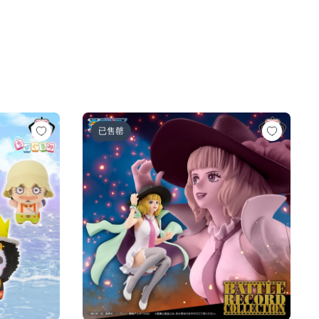
人ロゼ-)
の一味vol.1～
ワンピース BATTLE RECORD COLLECTION-MI
已售罄