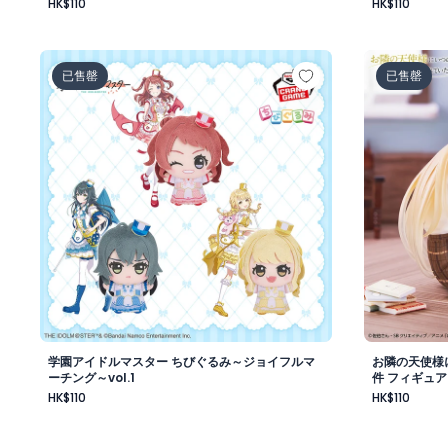
HK$110
HK$110
学園アイドルマスター ちびぐるみ～ジョイフルマーチング～
お隣の天使
已售罄
已售罄
学園アイドルマスター ちびぐるみ～ジョイフルマ
お隣の天使様
ーチング～vol.1
件 フィギュア
HK$110
HK$110