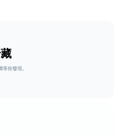
珍藏
價等你發現。