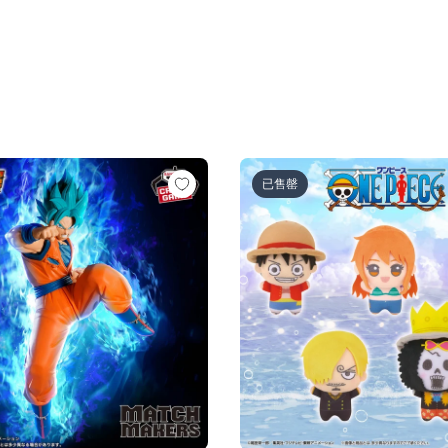
超サイヤ人ロゼ-（VS孫悟空)
ル超 MATCH MAKERS 孫悟空（VSゴクウブラック-超サイヤ
ワンピース ちびぐるみ～麦わら
已售罄