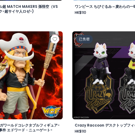
超 MATCH MAKERS 孫悟空（VS
ワンピース ちびぐるみ～麦わらの一味v
ク-超サイヤ人ロゼ-)
HK$110
-
 メガワールドコレクタブルフィギュア-ゴッドバレー事件 エド
Crazy Raccoon デスクト
已售罄
メガワールドコレクタブルフィギュア-
Crazy Raccoon デスクトップフィ
事件 エドワード・ニューゲート-
HK$110