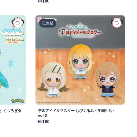
HK$110
昼-
もふぐっと くつろぎタイムぬいぐるみ～ポッチャマ～
学園アイドルマスター ちびぐるみ～学園生活～v
已售罄
と くつろぎタ
学園アイドルマスター ちびぐるみ～学園生活～
vol.3
HK$110