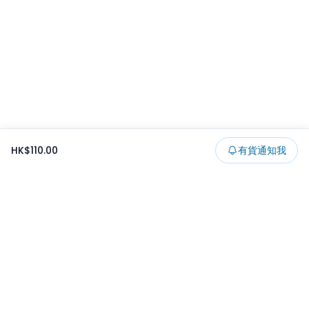
HK$110.00
有貨通知我
Footer
所有貨品
所有系列
精選特賣
日本景品
一番くじ
可夾出物