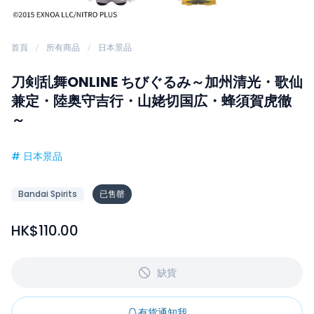
首頁
所有商品
日本景品
刀剣乱舞ONLINE ちびぐるみ～加州清光・歌仙
兼定・陸奥守吉行・山姥切国広・蜂須賀虎徹
～
#
日本景品
Bandai Spirits
已售罄
HK$110.00
缺貨
有貨通知我