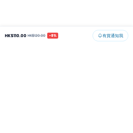
HK$110.00
有貨通知我
HK$120.00
-
8
%
Footer
所有貨品
所有系列
精選特賣
日本景品
一番くじ
可夾出物
最新消息
開發者文章