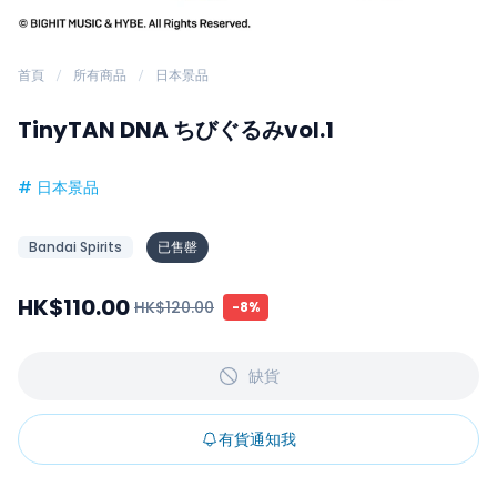
首頁
所有商品
日本景品
TinyTAN DNA ちびぐるみvol.1
#
日本景品
Bandai Spirits
已售罄
HK$110.00
HK$120.00
-
8
%
缺貨
有貨通知我