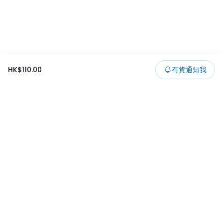
HK$110.00
有貨通知我
Footer
所有貨品
所有系列
精選特賣
日本景品
一番くじ
可夾出物
最新消息
開發者文章