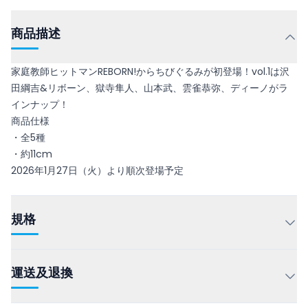
商品描述
家庭教師ヒットマンREBORN!からちびぐるみが初登場！vol.1は沢
田綱吉&リボーン、獄寺隼人、山本武、雲雀恭弥、ディーノがラ
インナップ！
商品仕様
・全5種
・約11cm
2026年1月27日（火）より順次登場予定
規格
運送及退換