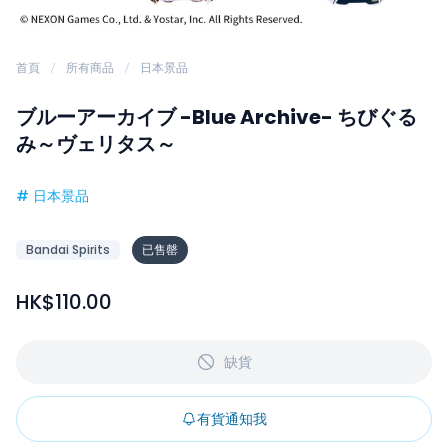
首頁
所有商品
日本景品
ブルーアーカイブ -Blue Archive- ちびぐる
み～ヴェリタス～
#
日本景品
Bandai Spirits
已售罄
HK$110.00
缺貨
有貨通知我