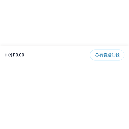
HK$110.00
有貨通知我
Footer
所有貨品
所有系列
精選特賣
日本景品
一番くじ
可夾出物
最新消息