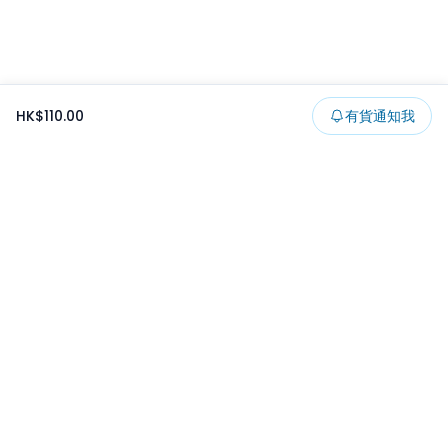
HK$110.00
有貨通知我
Footer
所有貨品
所有系列
精選特賣
日本景品
一番くじ
可夾出物
最新消息
開發者文章