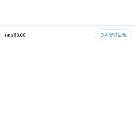
HK$110.00
有貨通知我
Footer
所有貨品
所有系列
精選特賣
日本景品
一番くじ
可夾出物
最新消息
開發者文章