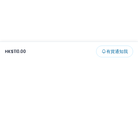
HK$110.00
有貨通知我
Footer
所有貨品
所有系列
精選特賣
日本景品
一番くじ
可夾出物
最新消息