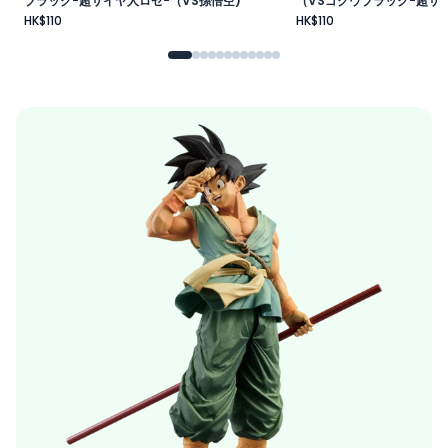
ブラック-超サイヤ人ロゼ-（VS孫悟空)
（VSゴクウブラック-超サイ
HK$110
HK$110