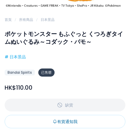
首頁
所有商品
日本景品
ポケットモンスター もふぐっと くつろぎタイ
ムぬいぐるみ～コダック・パモ～
#
日本景品
Bandai Spirits
已售罄
HK$110.00
缺貨
有貨通知我