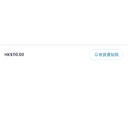
HK$110.00
有貨通知我
Footer
所有貨品
所有系列
精選特賣
日本景品
一番くじ
可夾出物
最新消息