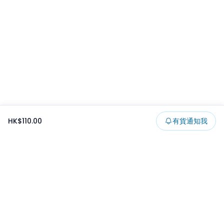
HK$110.00
有貨通知我
Footer
所有貨品
所有系列
精選特賣
日本景品
一番くじ
可夾出物