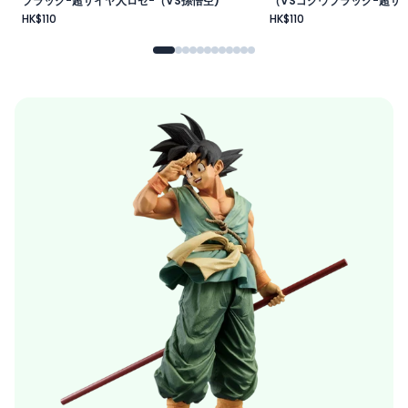
ブラック-超サイヤ人ロゼ-（VS孫悟空)
（VSゴクウブラック-超サイ
HK$110
HK$110