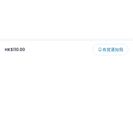
HK$110.00
有貨通知我
Footer
所有貨品
所有系列
精選特賣
日本景品
一番くじ
可夾出物
最新消息