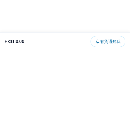
HK$110.00
有貨通知我
Footer
所有貨品
所有系列
精選特賣
日本景品
一番くじ
可夾出物
最新消息
開發者文章