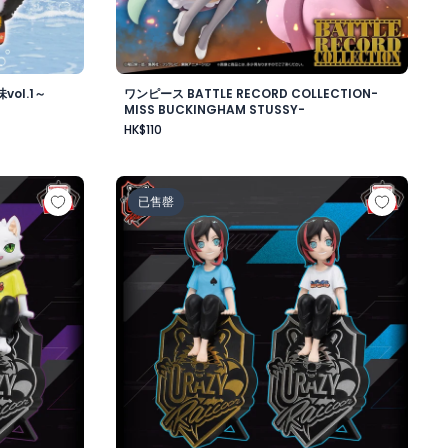
ol.1～
ワンピース BATTLE RECORD COLLECTION-
MISS BUCKINGHAM STUSSY-
HK$110
ワード・ニューゲート-
ップフィギュア-Ras-
Crazy Raccoon デスクトップフィギュア-Uru
已售罄