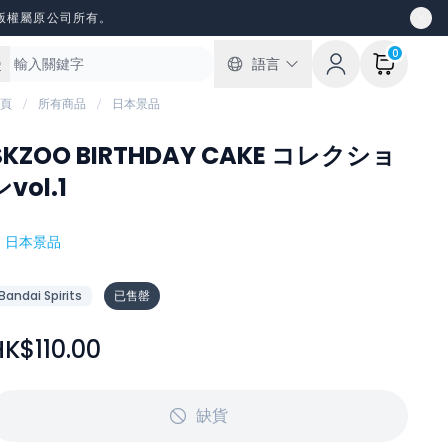
版權屬原公司所有。
0
語言
頁
所有商品
日本景品
SKZOO BIRTHDAY CAKE コレクショ
ンvol.1
#
日本景品
Bandai Spirits
已售罄
HK$110.00
缺貨