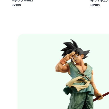
ーチング～vol.1
件 フィギュア
HK$110
HK$110