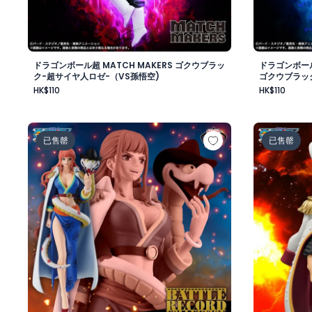
ドラゴンボール超 MATCH MAKERS ゴクウブラッ
ドラゴンボール
ク-超サイヤ人ロゼ-（VS孫悟空)
ゴクウブラッ
HK$110
HK$110
ワンピース BATTLE RECORD COLLECTION-GLORIOSA
ワンピース
已售罄
已售罄