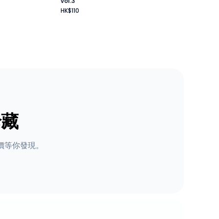
vol.3
HK$110
珍藏
價等你發現。