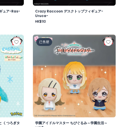
ギュア-Ras-
Crazy Raccoon デスクトップフィギュア-
Uruca-
HK$110
昼-
もふぐっと くつろぎタイムぬいぐるみ～ポッチャマ～
学園アイドルマスター ちびぐるみ～学園生活～v
已售罄
と くつろぎタ
学園アイドルマスター ちびぐるみ～学園生活～