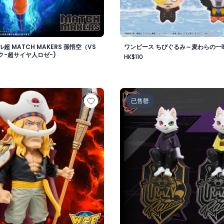
超 MATCH MAKERS 孫悟空（VS
ワンピース ちびぐるみ～麦わらの一味v
ク-超サイヤ人ロゼ-)
HK$110
-
 メガワールドコレクタブルフィギュア-ゴッドバレー事件 エド
Crazy Raccoon デスクト
已售罄