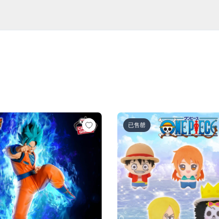
超サイヤ人ロゼ-（VS孫悟空)
ル超 MATCH MAKERS 孫悟空（VSゴクウブラック-超サイヤ
ワンピース ちびぐるみ～麦わら
已售罄