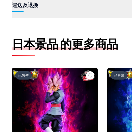
運送及退換
日本景品 的更多商品
ドラゴンボール超 MATCH MAKERS ゴクウブラック-
ドラゴンボー
已售罄
已售罄