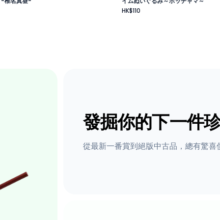
 -椎名真昼-
イムぬいぐるみ～ポッチャマ～
HK$110
發掘你的下一件
從最新一番賞到絕版中古品，總有驚喜