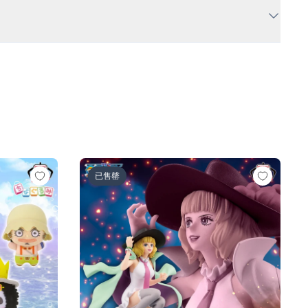
人ロゼ-)
の一味vol.1～
ワンピース BATTLE RECORD COLLECTION-MI
已售罄