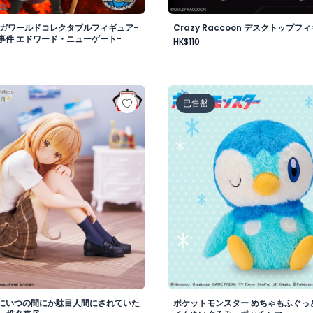
メガワールドコレクタブルフィギュア-
Crazy Raccoon デスクトップフィ
事件 エドワード・ニューゲート-
HK$110
vol.1
様にいつの間にか駄目人間にされていた件 フィギュア -椎名真
ポケットモンスター めちゃ
已售罄
にいつの間にか駄目人間にされていた
ポケットモンスター めちゃもふぐっ