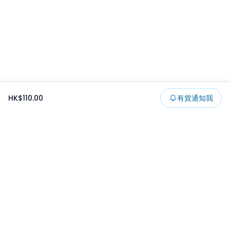
HK$110.00
有貨通知我
Footer
所有貨品
所有系列
精選特賣
日本景品
一番くじ
可夾出物
最新消息