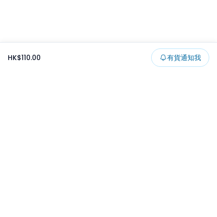
HK$110.00
有貨通知我
Footer
所有貨品
所有系列
精選特賣
日本景品
一番くじ
可夾出物
最新消息
開發者文章