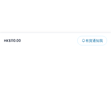
HK$110.00
有貨通知我
Footer
所有貨品
所有系列
精選特賣
日本景品
一番くじ
可夾出物
最新消息