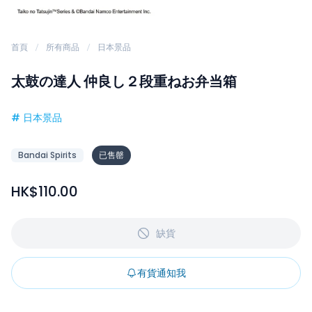
首頁
所有商品
日本景品
太鼓の達人 仲良し２段重ねお弁当箱
#
日本景品
Bandai Spirits
已售罄
HK$110.00
缺貨
有貨通知我