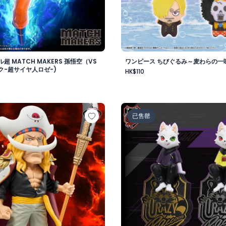
超 MATCH MAKERS 孫悟空（VS
ワンピース ちびぐるみ～麦わらの一味v
ク-超サイヤ人ロゼ-)
HK$110
-
 メガワールドコレクタブルフィギュア-ゴッドバレー事件 エド
Crazy Raccoon デスクト
已售罄