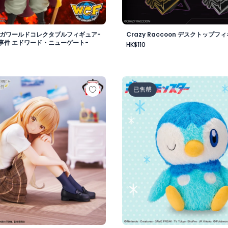
メガワールドコレクタブルフィギュア-
Crazy Raccoon デスクトップフィ
事件 エドワード・ニューゲート-
HK$110
vol.1
様にいつの間にか駄目人間にされていた件 フィギュア -椎名真
ポケットモンスター めちゃ
已售罄