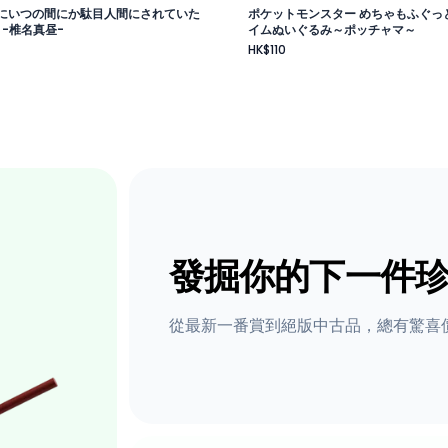
にいつの間にか駄目人間にされていた
ポケットモンスター めちゃもふぐっ
 -椎名真昼-
イムぬいぐるみ～ポッチャマ～
HK$110
發掘你的下一件
從最新一番賞到絕版中古品，總有驚喜