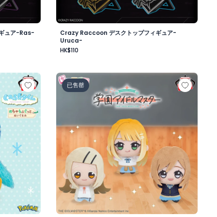
ギュア-Ras-
Crazy Raccoon デスクトップフィギュア-
Uruca-
HK$110
昼-
もふぐっと くつろぎタイムぬいぐるみ～ポッチャマ～
学園アイドルマスター ちびぐるみ～学園生活～v
已售罄