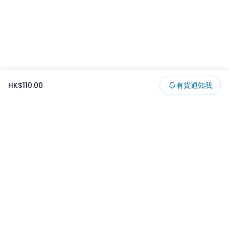
HK$110.00
有貨通知我
Footer
所有貨品
所有系列
精選特賣
日本景品
一番くじ
可夾出物
最新消息