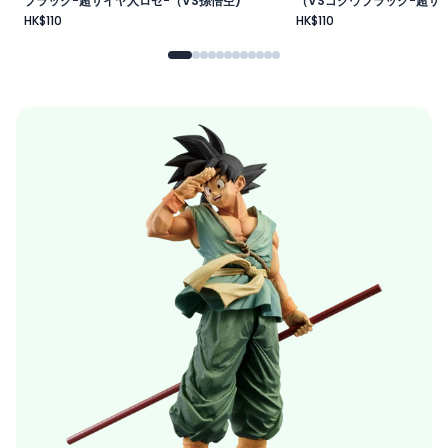
ブラック-超サイヤ人ロゼ-（VS孫悟空)
（VSゴクウブラック-超サイ
HK$110
HK$110