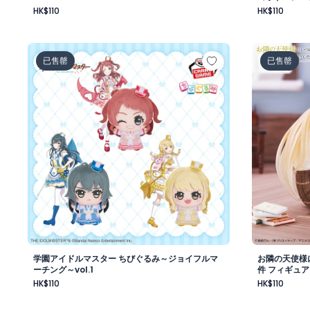
HK$110
HK$110
学園アイドルマスター ちびぐるみ～ジョイフルマーチング～
お隣の天使
已售罄
已售罄
学園アイドルマスター ちびぐるみ～ジョイフルマ
お隣の天使様
ーチング～vol.1
件 フィギュア
HK$110
HK$110