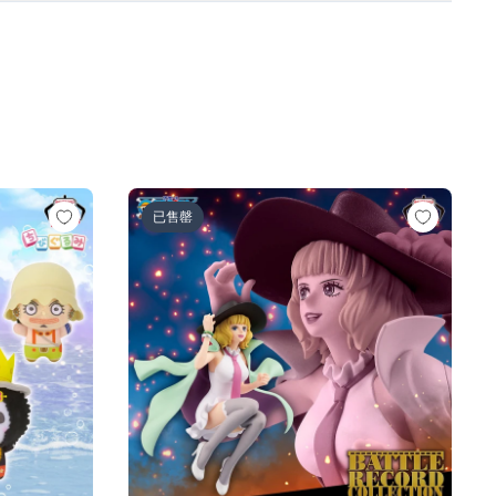
人ロゼ-)
の一味vol.1～
ワンピース BATTLE RECORD COLLECTION-MI
已售罄