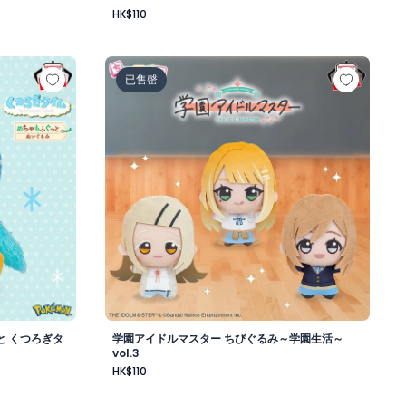
HK$110
昼-
もふぐっと くつろぎタイムぬいぐるみ～ポッチャマ～
学園アイドルマスター ちびぐるみ～学園生活～v
已售罄
と くつろぎタ
学園アイドルマスター ちびぐるみ～学園生活～
vol.3
HK$110