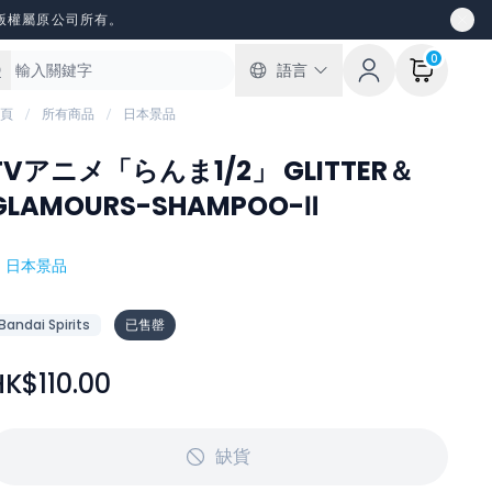
版權屬原公司所有。
0
語言
頁
所有商品
日本景品
TVアニメ「らんま1/2」 GLITTER＆
GLAMOURS-SHAMPOO-Ⅱ
#
日本景品
Bandai Spirits
已售罄
HK$110.00
缺貨