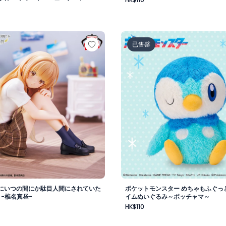
vol.1
様にいつの間にか駄目人間にされていた件 フィギュア -椎名真
ポケットモンスター めちゃ
已售罄
にいつの間にか駄目人間にされていた
ポケットモンスター めちゃもふぐっ
 -椎名真昼-
イムぬいぐるみ～ポッチャマ～
HK$110