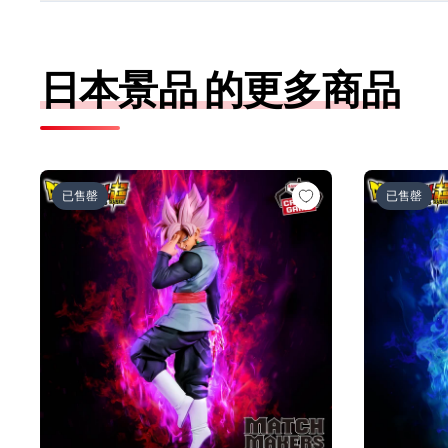
日本景品 的更多商品
ドラゴンボール超 MATCH MAKERS ゴクウブラック-
ドラゴンボー
已售罄
已售罄