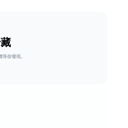
珍藏
價等你發現。