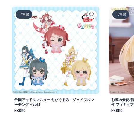
学園アイドルマスター ちびぐるみ～ジョイフルマーチング～
お隣の天使
已售罄
已售罄
学園アイドルマスター ちびぐるみ～ジョイフルマ
お隣の天使様
ーチング～vol.1
件 フィギュア
HK$110
HK$110