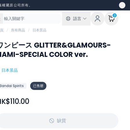
版權屬原公司所有。
0
語言
頁
所有商品
日本景品
ワンピース GLITTER&GLAMOURS-
NAMI-SPECIAL COLOR ver.
#
日本景品
Bandai Spirits
已售罄
HK$110.00
缺貨