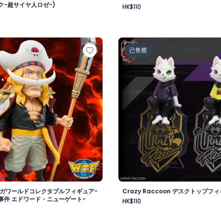
ク-超サイヤ人ロゼ-)
HK$110
-
 メガワールドコレクタブルフィギュア-ゴッドバレー事件 エド
Crazy Raccoon デスクト
已售罄
メガワールドコレクタブルフィギュア-
Crazy Raccoon デスクトップフィ
事件 エドワード・ニューゲート-
HK$110