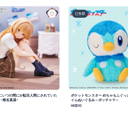
vol.1
様にいつの間にか駄目人間にされていた件 フィギュア -椎名真
ポケットモンスター めちゃ
已售罄
にいつの間にか駄目人間にされていた
ポケットモンスター めちゃもふぐっ
 -椎名真昼-
イムぬいぐるみ～ポッチャマ～
HK$110