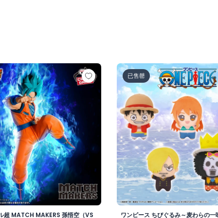
超サイヤ人ロゼ-（VS孫悟空)
ル超 MATCH MAKERS 孫悟空（VSゴクウブラック-超サイヤ
ワンピース ちびぐるみ～麦わら
已售罄
超 MATCH MAKERS 孫悟空（VS
ワンピース ちびぐるみ～麦わらの一味v