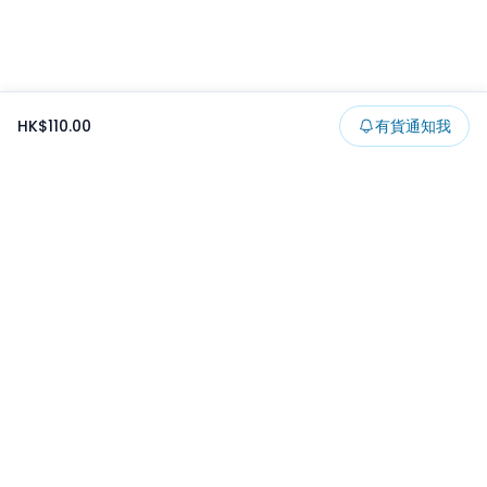
HK$110.00
有貨通知我
Footer
所有貨品
所有系列
精選特賣
日本景品
一番くじ
可夾出物
最新消息
開發者文章