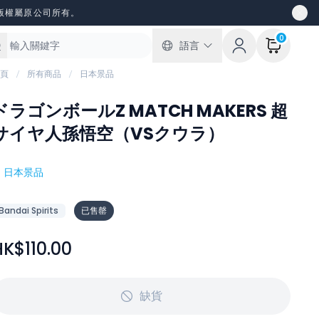
版權屬原公司所有。
0
語言
頁
所有商品
日本景品
ドラゴンボールZ MATCH MAKERS 超
サイヤ人孫悟空（VSクウラ）
#
日本景品
Bandai Spirits
已售罄
HK$110.00
缺貨