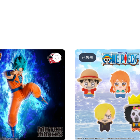
超サイヤ人ロゼ-（VS孫悟空)
ル超 MATCH MAKERS 孫悟空（VSゴクウブラック-超サイヤ
ワンピース ちびぐるみ～麦わら
已售罄