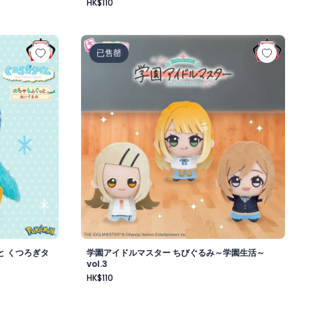
HK$110
昼-
もふぐっと くつろぎタイムぬいぐるみ～ポッチャマ～
学園アイドルマスター ちびぐるみ～学園生活～v
已售罄
と くつろぎタ
学園アイドルマスター ちびぐるみ～学園生活～
vol.3
HK$110