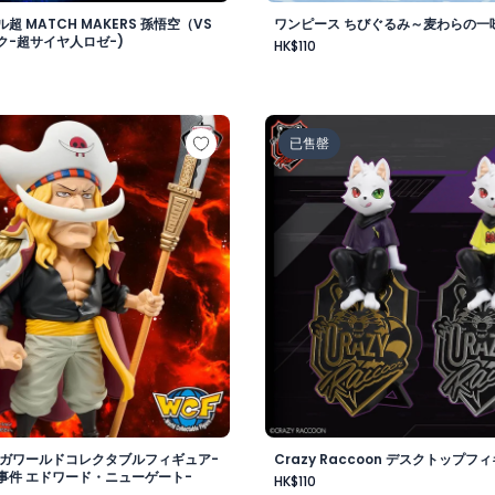
超 MATCH MAKERS 孫悟空（VS
ワンピース ちびぐるみ～麦わらの一味v
ク-超サイヤ人ロゼ-)
HK$110
-
 メガワールドコレクタブルフィギュア-ゴッドバレー事件 エド
Crazy Raccoon デスクト
已售罄
メガワールドコレクタブルフィギュア-
Crazy Raccoon デスクトップフィ
事件 エドワード・ニューゲート-
HK$110