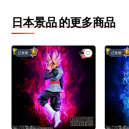
日本景品 的更多商品
ドラゴンボール超 MATCH MAKERS ゴクウブラック-
ドラゴンボー
已售罄
已售罄