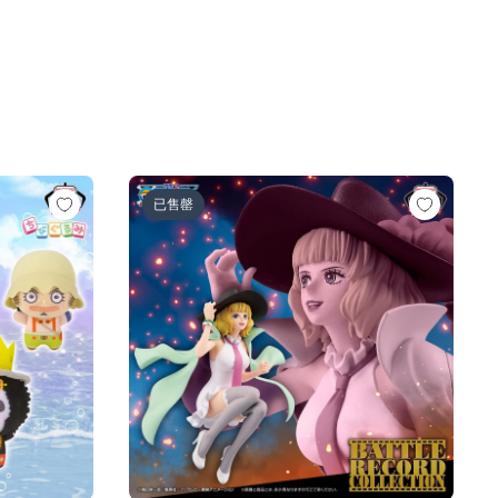
人ロゼ-)
の一味vol.1～
ワンピース BATTLE RECORD COLLECTION-MI
已售罄