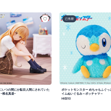
vol.1
様にいつの間にか駄目人間にされていた件 フィギュア -椎名真
ポケットモンスター めちゃ
已售罄
にいつの間にか駄目人間にされていた
ポケットモンスター めちゃもふぐっ
 -椎名真昼-
イムぬいぐるみ～ポッチャマ～
HK$110