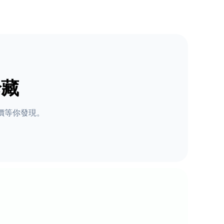
珍藏
價等你發現。