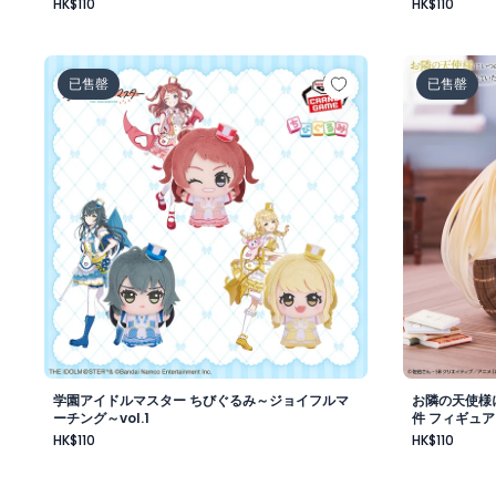
HK$110
HK$110
学園アイドルマスター ちびぐるみ～ジョイフルマーチング～
お隣の天使
已售罄
已售罄
学園アイドルマスター ちびぐるみ～ジョイフルマ
お隣の天使様
ーチング～vol.1
件 フィギュア
HK$110
HK$110