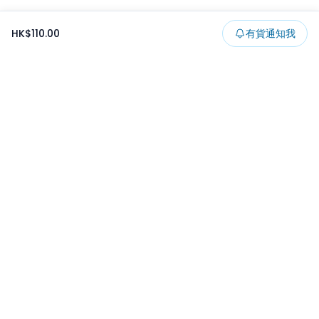
HK$110.00
有貨通知我
Footer
所有貨品
所有系列
精選特賣
日本景品
一番くじ
可夾出物
最新消息
開發者文章
保持更新