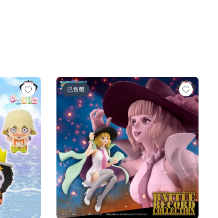
人ロゼ-)
の一味vol.1～
ワンピース BATTLE RECORD COLLECTION-MI
已售罄