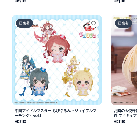
HK$110
HK$110
学園アイドルマスター ちびぐるみ～ジョイフルマーチング～
お隣の天使
已售罄
已售罄
学園アイドルマスター ちびぐるみ～ジョイフルマ
お隣の天使様
ーチング～vol.1
件 フィギュア
HK$110
HK$110