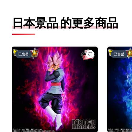
日本景品 的更多商品
ドラゴンボール超 MATCH MAKERS ゴクウブラック-
ドラゴンボー
已售罄
已售罄