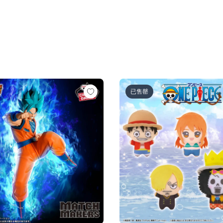
超サイヤ人ロゼ-（VS孫悟空)
ル超 MATCH MAKERS 孫悟空（VSゴクウブラック-超サイヤ
ワンピース ちびぐるみ～麦わら
已售罄