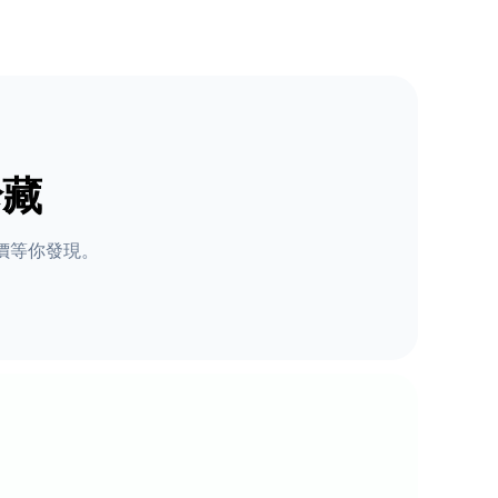
珍藏
價等你發現。