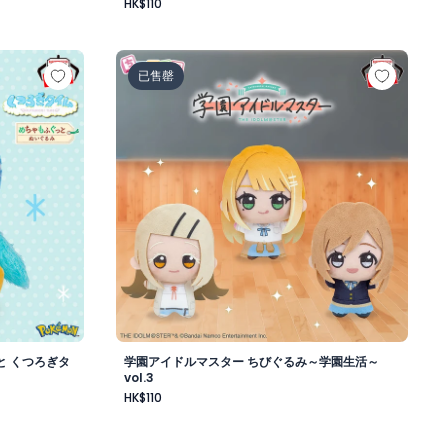
HK$110
昼-
もふぐっと くつろぎタイムぬいぐるみ～ポッチャマ～
学園アイドルマスター ちびぐるみ～学園生活～v
已售罄
と くつろぎタ
学園アイドルマスター ちびぐるみ～学園生活～
vol.3
HK$110