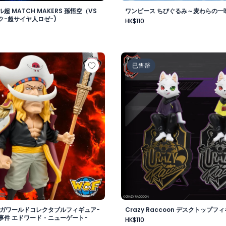
超 MATCH MAKERS 孫悟空（VS
ワンピース ちびぐるみ～麦わらの一味v
ク-超サイヤ人ロゼ-)
HK$110
-
 メガワールドコレクタブルフィギュア-ゴッドバレー事件 エド
Crazy Raccoon デスクト
已售罄
メガワールドコレクタブルフィギュア-
Crazy Raccoon デスクトップフィ
事件 エドワード・ニューゲート-
HK$110