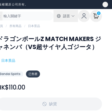
版權屬原公司所有。
0
語言
頁
所有商品
日本景品
ドラゴンボールZ MATCH MAKERS ジ
ャネンバ（VS超サイヤ人ゴジータ）
#
日本景品
Bandai Spirits
已售罄
HK$110.00
缺貨