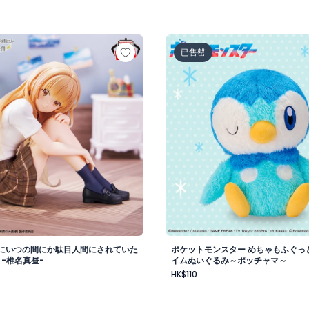
vol.1
様にいつの間にか駄目人間にされていた件 フィギュア -椎名真
ポケットモンスター めちゃ
已售罄
にいつの間にか駄目人間にされていた
ポケットモンスター めちゃもふぐっ
 -椎名真昼-
イムぬいぐるみ～ポッチャマ～
HK$110