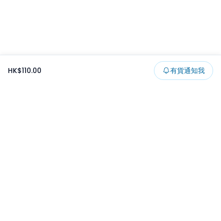
HK$110.00
有貨通知我
Footer
所有貨品
所有系列
精選特賣
日本景品
一番くじ
可夾出物
最新消息
開發者文章