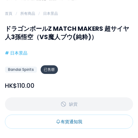
首頁
所有商品
日本景品
ドラゴンボールZ MATCH MAKERS 超サイヤ
人3孫悟空（VS魔人ブウ(純粋)）
#
日本景品
Bandai Spirits
已售罄
HK$110.00
缺貨
有貨通知我