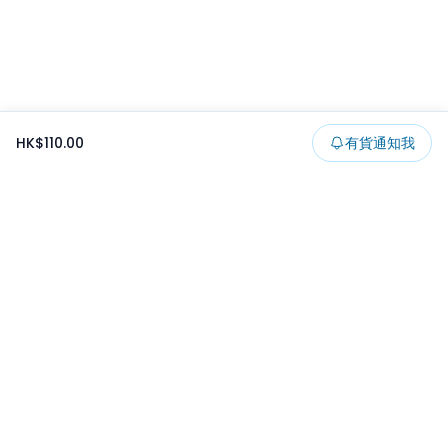
HK$110.00
有貨通知我
Footer
所有貨品
所有系列
精選特賣
日本景品
一番くじ
可夾出物
最新消息
開發者文章