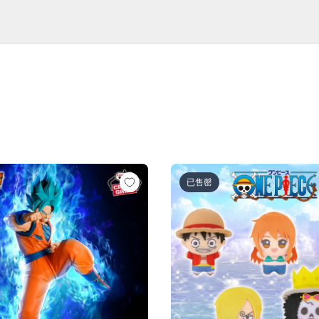
超サイヤ人ロゼ-（VS孫悟空)
ル超 MATCH MAKERS 孫悟空（VSゴクウブラック-超サイヤ
ワンピース ちびぐるみ～麦わら
已售罄