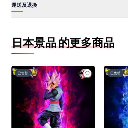
運送及退換
日本景品 的更多商品
ドラゴンボール超 MATCH MAKERS ゴクウブラック-
ドラゴンボー
已售罄
已售罄