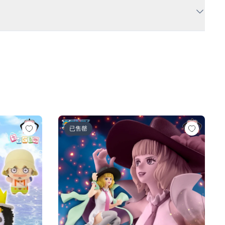
人ロゼ-)
の一味vol.1～
ワンピース BATTLE RECORD COLLECTION-MI
已售罄