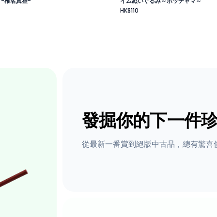
 -椎名真昼-
イムぬいぐるみ～ポッチャマ～
HK$110
發掘你的下一件
從最新一番賞到絕版中古品，總有驚喜