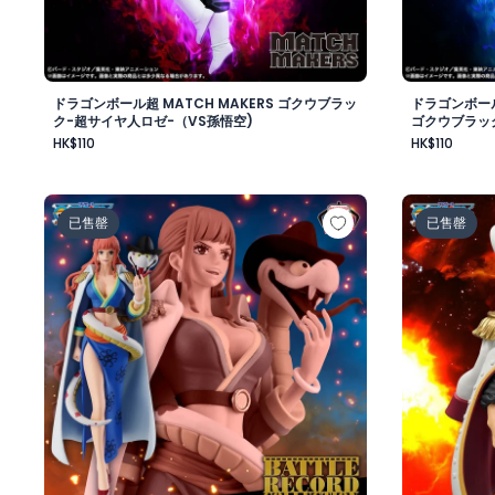
ドラゴンボール超 MATCH MAKERS ゴクウブラッ
ドラゴンボール
ク-超サイヤ人ロゼ-（VS孫悟空)
ゴクウブラッ
HK$110
HK$110
ワンピース BATTLE RECORD COLLECTION-GLORIOSA
ワンピース
已售罄
已售罄