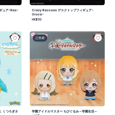
ギュア-Ras-
Crazy Raccoon デスクトップフィギュア-
Uruca-
HK$110
昼-
もふぐっと くつろぎタイムぬいぐるみ～ポッチャマ～
学園アイドルマスター ちびぐるみ～学園生活～v
已售罄
と くつろぎタ
学園アイドルマスター ちびぐるみ～学園生活～