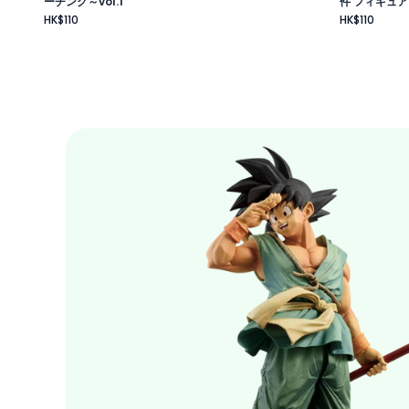
ーチング～vol.1
件 フィギュア
HK$110
HK$110