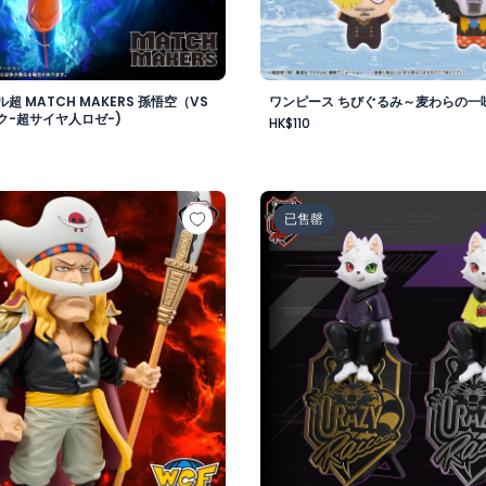
超 MATCH MAKERS 孫悟空（VS
ワンピース ちびぐるみ～麦わらの一味v
ク-超サイヤ人ロゼ-)
HK$110
-
 メガワールドコレクタブルフィギュア-ゴッドバレー事件 エド
Crazy Raccoon デスクト
已售罄