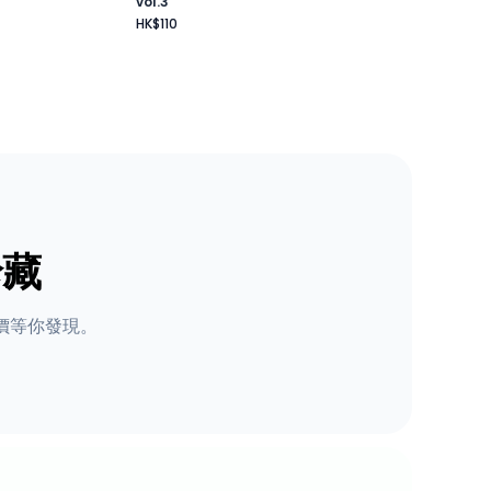
vol.3
HK$110
珍藏
價等你發現。