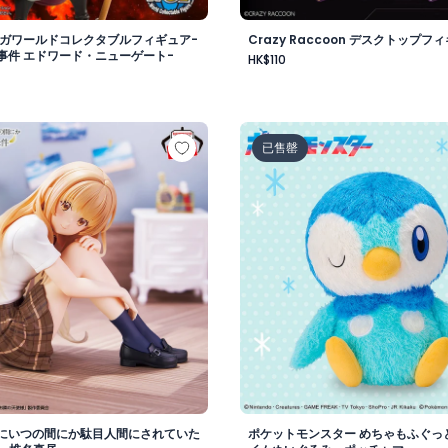
メガワールドコレクタブルフィギュア-
Crazy Raccoon デスクトップフィ
事件 エドワード・ニューゲート-
HK$110
vol.1
様にいつの間にか駄目人間にされていた件 フィギュア -椎名真
ポケットモンスター めちゃ
已售罄
にいつの間にか駄目人間にされていた
ポケットモンスター めちゃもふぐっ