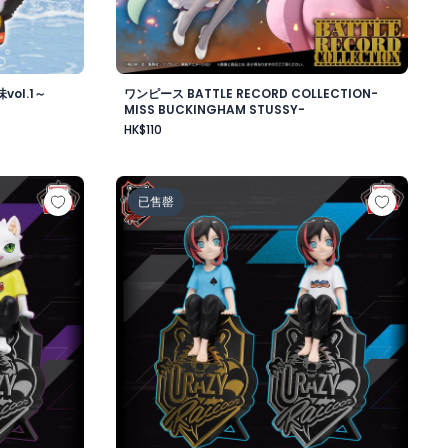
ol.1～
ワンピース BATTLE RECORD COLLECTION-
MISS BUCKINGHAM STUSSY-
HK$110
ワード・ニューゲート-
ップフィギュア-Ras-
Crazy Raccoon デスクトップフィギュア-Uru
已售罄