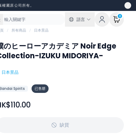
版權屬原公司所有。
0
語言
頁
所有商品
日本景品
僕のヒーローアカデミア Noir Edge
Collection-IZUKU MIDORIYA-
#
日本景品
Bandai Spirits
已售罄
HK$110.00
缺貨